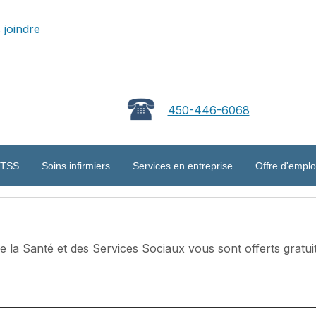
 joindre
450-446-6068
ITSS
Soins infirmiers
Services en entreprise
Offre d'emplo
e la Santé et des Services Sociaux vous sont offerts gratu